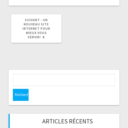
b
ke
tt
ai
t
o
dI
er
l
ARTICLE
SUIVANT :
UN
o
n
SUIVANT
NOUVEAU SITE
:
INTERNET POUR
k
MIEUX VOUS
SERVIR!
Rechercher :
ARTICLES RÉCENTS